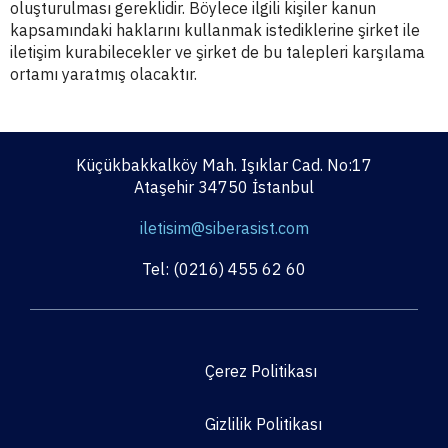
oluşturulması gereklidir. Böylece ilgili kişiler kanun
kapsamındaki haklarını kullanmak istediklerine şirket ile
iletişim kurabilecekler ve şirket de bu talepleri karşılama
ortamı yaratmış olacaktır.
Küçükbakkalköy Mah. Işıklar Cad. No:17
Ataşehir 34750 İstanbul
iletisim@siberasist.com
Tel: (0216) 455 62 60
Çerez Politikası
Gizlilik Politikası